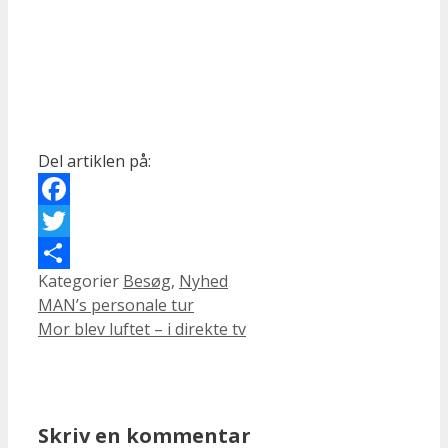
Del artiklen på:
Facebook
Twitter
Kategorier
Besøg
,
Nyhed
Share
MAN’s personale tur
Mor blev luftet – i direkte tv
Skriv en kommentar