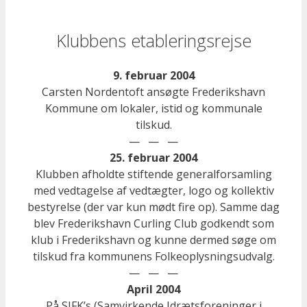
Klubbens etableringsrejse
9. februar 2004
Carsten Nordentoft ansøgte Frederikshavn
Kommune om lokaler, istid og kommunale
tilskud.
— — —
25. februar 2004
Klubben afholdte stiftende generalforsamling
med vedtagelse af vedtægter, logo og kollektiv
bestyrelse (der var kun mødt fire op). Samme dag
blev Frederikshavn Curling Club godkendt som
klub i Frederikshavn og kunne dermed søge om
tilskud fra kommunens Folkeoplysningsudvalg.
— — —
April 2004
På SIFK’s (Samvirkende Idrætsforeninger i