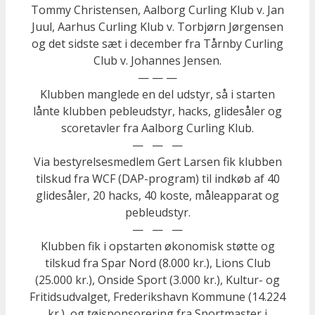
Tommy Christensen, Aalborg Curling Klub v. Jan
Juul, Aarhus Curling Klub v. Torbjørn Jørgensen
og det sidste sæt i december fra Tårnby Curling
Club v. Johannes Jensen.
— — —
Klubben manglede en del udstyr, så i starten
lånte klubben pebleudstyr, hacks, glidesåler og
scoretavler fra Aalborg Curling Klub.
— — —
Via bestyrelsesmedlem Gert Larsen fik klubben
tilskud fra WCF (DAP-program) til indkøb af 40
glidesåler, 20 hacks, 40 koste, måleapparat og
pebleudstyr.
— — —
Klubben fik i opstarten økonomisk støtte og
tilskud fra Spar Nord (8.000 kr.), Lions Club
(25.000 kr.), Onside Sport (3.000 kr.), Kultur- og
Fritidsudvalget, Frederikshavn Kommune (14.224
kr.), og tøjsponsorering fra Sportmaster i