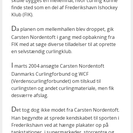
skulle bygges en mellemhal, hvor curling kunne
finde sted som en del af Frederikshavn Ishockey
Klub (FIK).
D
a planen om mellemhallen blev droppet, gik
Carsten Nordentoft i gang med opbakning fra
FIK med at søge diverse tilladelser til at oprette
en selvstændig curlingklub.
I
marts 2004 ansøgte Carsten Nordentoft
Danmarks Curlingforbund og WCF
(Verdenscurlingforbundet) om tilskud til
curlingsten og andet curlingmateriale, men fik
desværre afslag.
D
et tog dog ikke modet fra Carsten Nordentoft.
Han begyndte at sprede kendskabet til sporten i
Frederikshavn ved at hænge plakater op på
tankstationer, i supermarkeder, storcentre og