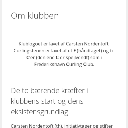
Om klubben
Klublogoet er lavet af Carsten Nordentoft.
Curlingstenen er lavet af et
F
(håndtaget) og to
C
’er (den ene
C
er spejlvendt) som i
F
rederikshavn
C
urling
C
lub.
De to bærende kræfter i
klubbens start og dens
eksistensgrundlag.
Carsten Nordentoft (th), initiativtager og stifter